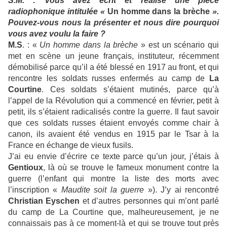
S.M. :
Vous avez écrit et réalisé une pièce
radiophonique intitulée «
Un homme dans la brèche
».
Pouvez-vous nous la présenter et nous dire pourquoi
vous avez voulu la faire ?
M.S
. : «
Un homme dans la brèche
» est un scénario qui
met en scène un jeune français, instituteur, récemment
démobilisé parce qu’il a été blessé en 1917 au front, et qui
rencontre les soldats russes enfermés au camp de
La
Courtine
. Ces soldats s’étaient mutinés, parce qu’à
l’appel de la Révolution qui a commencé en février, petit à
petit, ils s’étaient radicalisés contre la guerre. Il faut savoir
que ces soldats russes étaient envoyés comme chair à
canon, ils avaient été vendus en 1915 par le Tsar à la
France en échange de vieux fusils.
J’ai eu envie d’écrire ce texte parce qu’un jour, j’étais à
Gentioux
, là où se trouve le fameux monument contre la
guerre (l’enfant qui montre la liste des morts avec
l’inscription «
Maudite soit la guerre
»). J’y ai rencontré
Christian Eyschen
et d’autres personnes qui m’ont parlé
du camp de La Courtine que, malheureusement, je ne
connaissais pas à ce moment-là et qui se trouve tout près