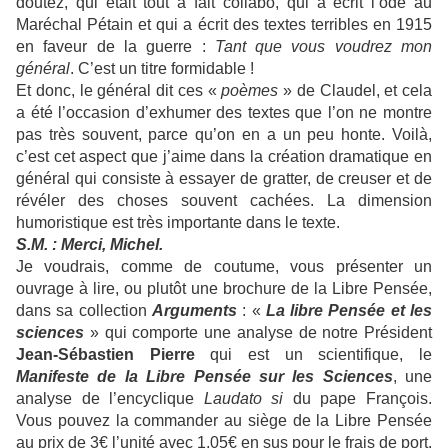
doutez, qui était tout à fait collabo, qui a écrit l’ode au
Maréchal Pétain et qui a écrit des textes terribles en 1915
en faveur de la guerre :
Tant que vous voudrez mon
général
. C’est un titre formidable !
Et donc, le général dit ces «
poèmes
» de Claudel, et cela
a été l’occasion d’exhumer des textes que l’on ne montre
pas très souvent, parce qu’on en a un peu honte. Voilà,
c’est cet aspect que j’aime dans la création dramatique en
général qui consiste à essayer de gratter, de creuser et de
révéler des choses souvent cachées. La dimension
humoristique est très importante dans le texte.
S.M. : Merci, Michel.
Je voudrais, comme de coutume, vous présenter un
ouvrage à lire, ou plutôt une brochure de la Libre Pensée,
dans sa collection
Arguments
: «
La libre Pensée et les
sciences
» qui comporte une analyse de notre Président
Jean-Sébastien Pierre
qui est un scientifique, le
Manifeste de la Libre Pensée sur les Sciences
, une
analyse de l’encyclique
Laudato s
i
du pape François.
Vous pouvez la commander au siège de la Libre Pensée
au prix de 3€ l’unité avec 1,05€ en sus pour le frais de port.