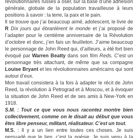
révolutionnaires russes à oser, sur la base d’une adhésion
générale, globale de la population travailleuse à leurs
positions à savoir : la terre, la paix et le pain.
Il se trouve que j’ai beaucoup aimé, adolescent, le livre de
R
Dix jours qui ébranlèrent le monde
et j’ai proposé de
l’adapter pour le centième anniversaire de la Révolution
d’octobre et donc, j’en fais un feuilleton. J’aime beaucoup
le personnage de John Reed qui, d’ailleurs, a été fort bien
évoqué par
Warren Beatty
dans son film
Reds. C
’est un
personnage très attachant, de même que sa compagne
Louise Bryant
et les révolutionnaires américains qui sont
autour d’eux.
Mon travail consistera à la fois à adapter le récit de John
Reed, la révolution à Petrograd et à Moscou, et à évoquer
la situation de John Reed et de ses amis à New-York en
1918.
S.M. : Tout ce que vous nous racontez montre bien
collectivement, comme on le disait au début que vous
êtes libre penseur, militant, réalisateur. C’est un tout.
M.S.
: Il y a un lien entre toutes ces choses. Je suis
persuadé que le lien, c’est la poésie. Je suis venu à la