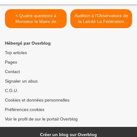
< Quatre questions à
Audition à l'Observatoire de
Monsieur le Maire de
la Laïcité La Fédération
TOURS Les réponses de la
nationale de la Libre
mairie aux questions
Pensée a été auditionnée,
posées par courrier à
le 6 février 2018, par
Hébergé par Overblog
Monsieur le Maire de Tours
l’Observatoire de la Laïcité
le 28/11/2017.
>
Top articles
Pages
Contact
Signaler un abus
C.G.U.
Cookies et données personnelles
Préférences cookies
Voir le profil de sur le portail Overblog
Créer un blog sur Overblog