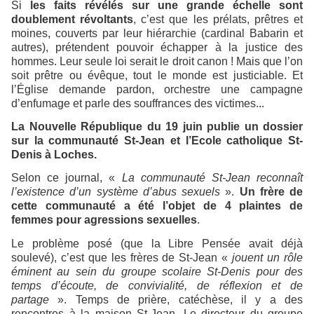
Si
les faits révélés sur une grande échelle sont
doublement révoltants
, c’est que les prélats, prêtres et
moines, couverts par leur hiérarchie (cardinal Babarin et
autres), prétendent pouvoir échapper à la justice des
hommes. Leur seule loi serait le droit canon ! Mais que l’on
soit prêtre ou évêque, tout le monde est justiciable. Et
l’Église demande pardon, orchestre une campagne
d’enfumage et parle des souffrances des victimes...
La Nouvelle République du 19 juin publie un dossier
sur la communauté St-Jean et l’Ecole catholique St-
Denis à Loches.
Selon ce journal, «
La communauté St-Jean reconnaît
l’existence d’un système d’abus sexuels
».
Un frère de
cette communauté a été l’objet de 4 plaintes de
femmes pour agressions sexuelles
.
Le problème posé (que la Libre Pensée avait déjà
soulevé), c’est que les frères de St-Jean «
jouent un rôle
éminent au sein du groupe scolaire St-Denis pour des
temps d’écoute, de convivialité, de réflexion et de
partage
». Temps de prière, catéchèse, il y a des
rencontres à la maison St-Jean. Le directeur du groupe