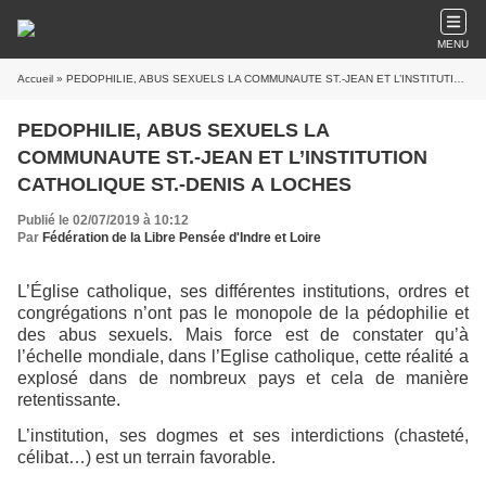
MENU
Accueil
» PEDOPHILIE, ABUS SEXUELS LA COMMUNAUTE ST.-JEAN ET L’INSTITUTION CATHOLIQUE ST.-DENIS A LOCHES
PEDOPHILIE, ABUS SEXUELS LA
COMMUNAUTE ST.-JEAN ET L’INSTITUTION
CATHOLIQUE ST.-DENIS A LOCHES
Publié le 02/07/2019 à 10:12
Par
Fédération de la Libre Pensée d'Indre et Loire
L’Église catholique, ses différentes institutions, ordres et
congrégations n’ont pas le monopole de la pédophilie et
des abus sexuels. Mais force est de constater qu’à
l’échelle mondiale, dans l’Eglise catholique, cette réalité a
explosé dans de nombreux pays et cela de manière
retentissante.
L’institution, ses dogmes et ses interdictions (chasteté,
célibat…) est un terrain favorable.