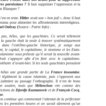
tres paroissiaux ?
Il faut supprimer l’oppression et la
ur Blanquer ?
est en reste.
Hitler
avait son «
bon juif
», donc il faut
ama pour alimenter les affrontements interreligieux.
el Onfray (
Source :
Patrie Info
) :
as, hélas, que les gauchistes. Ce serait tellement
e la gauche était la seule à trouver systématiquement
 dans l’extrême-gauche historique, je songe aux
ent, le capital, le capitalisme, le sionisme et les Etats-
lamisme sous prétexte qu’il serait la nouvelle avant-
drait s’appuyer afin d’en finir avec le capitalisme.
olétaire d’avant-hier. Si les seuls gauchistes pensaient
 hélas une grande partie de La
France insoumise
.
et légitiment la cause islamiste, puis s’opposent aux
 (
admirer au passage l’orthographe. Il n’est de bons
n soutien, mais que
Mélenchon
vire comme des
victions de
Djordje Kuzmanovic
et de
François Cocq
,
he
.
n continue qui commentait l’attentat de la préfecture
ns les premières heures et on savait sûrement qu’un