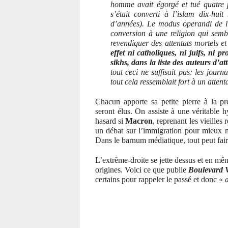
homme avait égorgé et tué quatre p
s’était converti à l’islam dix-huit
d’années). Le modus operandi de l’
conversion à une religion qui semb
revendiquer des attentats mortels et
effet ni catholiques, ni juifs, ni p
sikhs, dans la liste des auteurs d’a
tout ceci ne suffisait pas: les journa
tout cela ressemblait fort à un attenta
Chacun apporte sa petite pierre à la pr
seront élus. On assiste à une véritable h
hasard si
Macron
, reprenant les vieilles 
un débat sur l’immigration pour mieux me
Dans le barnum médiatique, tout peut faire
L’extrême-droite se jette dessus et en m
origines. Voici ce que publie
Boulevard V
certains pour rappeler le passé et donc «