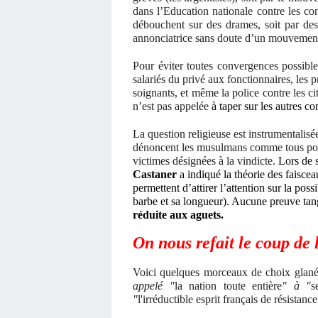
dans l’Education nationale contre les c
débouchent sur des drames, soit par de
annonciatrice sans doute d’un mouvement 
Pour éviter toutes convergences possible
salariés du privé aux fonctionnaires, les p
soignants, et même la police contre les cit
n’est pas appelée
à taper sur les autres c
La question religieuse est instrumentalisé
dénoncent les musulmans comme tous poten
victimes désignées à la vindicte.
Lors de 
Castaner
a indiqué la théorie des faiscea
permettent d’attirer l’attention sur la poss
barbe et sa longueur). Aucune preuve tang
réduite aux aguets.
On nous refait le coup de
Voici quelques morceaux de choix glané
appelé "
la nation toute entière
" à "
s
"
l'irréductible esprit français de résistance