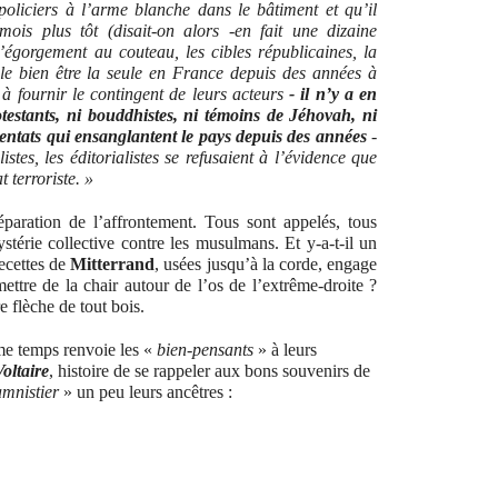
oliciers à l’arme blanche dans le bâtiment et qu’il
 mois plus tôt (disait-on alors -en fait une dizaine
égorgement au couteau, les cibles républicaines, la
le bien être la seule en France depuis des années à
 à fournir le contingent de leurs acteurs
- il n’y a en
rotestants, ni bouddhistes, ni témoins de Jéhovah, ni
ttentats qui ensanglantent le pays depuis des années
-
listes, les éditorialistes se refusaient à l’évidence que
t terroriste. »
éparation de l’affrontement. Tous sont appelés, tous
ystérie collective contre les musulmans. Et y-a-t-il un
recettes de
Mitterrand
, usées jusqu’à la corde, engage
ttre de la chair autour de l’os de l’extrême-droite ?
 flèche de tout bois.
ême temps renvoie les «
bien-pensants
» à leurs
oltaire
, histoire de se rappeler aux bons souvenirs de
amnistier
» un peu leurs ancêtres :