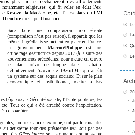
emps plus tard, se déchaînèrent des affrontements
notamment religieuses, qui fit voler en éclat l’ex-
e, le Kosovo, la Macédoine, etc. Et les plans du FMI
Caté
nd bénéfice du Capital financier.
Le
Sans faire une comparaison trop étroite
Le
(comparaison n’est pas raison), il apparaît que les
mêmes ingrédients se mettent en place en France.
Qu
Le gouvernement
Macron/Philippe
est pris
d’une rage destructrice depuis 2017 (à la suite des
Le
gouvernements précédents) pour mettre en œuvre
le plan prévu de longue date : abattre
définitivement l’œuvre de 1936/1945 qui a bâti
un système sur des acquis sociaux. Et sur le plan
Arch
démocratique et institutionnel, mettre à bas
20
les hôpitaux, la Sécurité sociale, l’Ecole publique, les
J
e, etc. Tout ce qui a été arraché contre l’exploitation,
né à disparaître.
J
M
inales, une résistance s’exprime, soit par le canal des
 au deuxième tour des présidentielles), soit par des
A
vement des
Gilets jaunes
, soit par une tension puissante