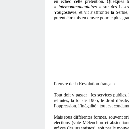
en échec cette prétention. Quelques t
«
intercommunautaires
» sur des bases 
Yougoslavie, et vit s‘affronter la Serbi
purent être mis en œuvre pour le plus gra
l’œuvre de la Révolution française.
Tout doit y passer : les services publics, 
retraites, la loi de 1905, le droit d’asil
l’oppression, l’inégalité ; tout est condam
Mais sous différentes formes, souvent orig
élections (vote Mélenchon et abstentions
grèves (les urgentistes), soit par le mou