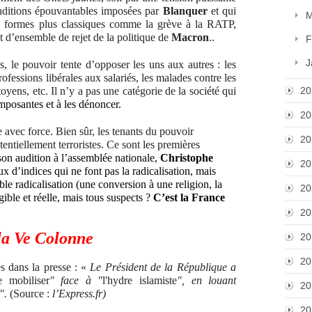
onditions épouvantables imposées par
Blanquer
et qui
M
s formes plus classiques comme la grève à la RATP,
d’ensemble de rejet de la politique de
Macron
..
F
J
s, le pouvoir tente d’opposer les uns aux autres : les
rofessions libérales aux salariés, les malades contre les
oyens, etc. Il n’y a pas une catégorie de la société qui
20
omposantes et à les dénoncer.
20
e avec force. Bien sûr, les tenants du pouvoir
20
tiellement terroristes. Ce sont les premières
son audition à l’assemblée nationale,
Christophe
20
ux d’indices qui ne font pas la radicalisation, mais
ible radicalisation (une conversion à une religion, la
20
ible et réelle, mais tous suspects ?
C’est la France
20
 la Ve Colonne
20
20
s dans la presse : «
Le Président de la République a
e mobiliser
" face à "
l'hydre islamiste
", en louant
20
".
(Source :
l’Express.fr)
20