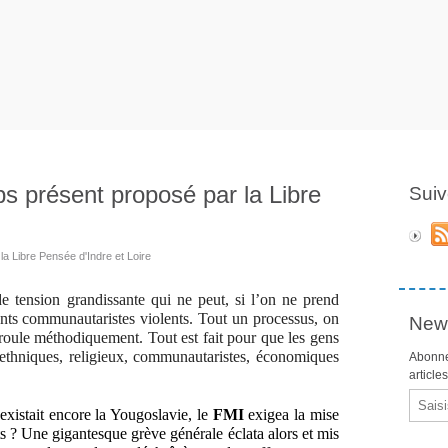
s présent proposé par la Libre
Suiv
la Libre Pensée d'Indre et Loire
 tension grandissante qui ne peut, si l’on ne prend
nts communautaristes violents. Tout un processus, on
News
déroule méthodiquement. Tout est fait pour que les gens
 ethniques, religieux, communautaristes, économiques
Abonne
article
Email
xistait encore la Yougoslavie, le
FMI
exigea la mise
ts ? Une gigantesque grève générale éclata alors et mis