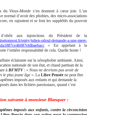
ers du
Vieux-Monde
s’en donnent à cœur joie. L’un
uve normal d’avoir des phobies, des micro-associations
ore, en rajoutent et se font les supplétifs du pouvoir
’obéir aux injonctions du Président de la
ingtonpost.fr/entry/julien-odoul-demande-a-une-mere-
_5da1887ce4b087efdbaebacc
»
En appelant à la
orte l’entière responsabilité de cela. Quelle honte !
e affaire éclairante sur la xénophobie ambiante. Ainsi,
cation nationale de son état, et chaud partisan de la
lare à
BFMTV
: «
Nous ne devrions pas avoir de
ès le plus jeune âge
». La
Libre Pensée
ne peut être
 baptêmes imposés aux enfants et qui demande la
posés dans les fichiers paroissiaux, quand c’est
tion suivante à monsieur Blanquer :
aptêmes imposés aux enfants, contre la circoncision
la Libre Pensée dans son action pour la suppression