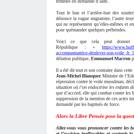
femmes en demande d’aide.
Tout le ban et l’arrière-ban des souti
dénonce la vague migratoire, l’autre tro
qui ne représentent qu’elles-mêmes et enc
pour quémander quelques prébendes.
Voici ce que cela peut donner d
République : «
https://www.huff
accompagnatrice-denlever-son-voile_fr
délation publique,
Emmanuel Macron
p
Il a été dit tout et son contraire dans cett
Jean-Michel Blanquer
Ministre de l’Edu
répression contre le voile musulman, déc
situation où l’on endoctrine les enfants d
que d’accord, elle qui combat contre les
suppression de la mention de ces actes im
demandé par les baptisés de force.
Alors la Libre Pensée pose la ques
Allez-vous vous prononcer contre les b
et l’excision ineffaçables et soutenir 