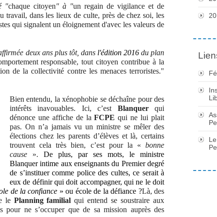
é "
chaque citoyen
" à "
un regain de vigilance et de
au travail, dans les lieux de culte, près de chez soi, les
20
estes qui signalent un éloignement d'avec les valeurs de
affirmée deux ans plus tôt, dans
l'édition 2016
du plan
Lien
omportement responsable, tout citoyen contribue à la
ion de la collectivité contre les menaces terroristes."
Fé
In
Li
Bien entendu, la xénophobie se déchaîne pour des
intérêts inavouables. Ici, c’est
Blanquer
qui
As
dénonce une affiche de la
FCPE
qui ne lui plait
Pe
pas. On n’a jamais vu un ministre se mêler des
élections chez les parents d’élèves et là, certains
Le
trouvent cela très bien, c’est pour la «
bonne
Pe
cause
».
De plus, par ses mots, le ministre
Blanquer intime aux enseignants du Premier degré
de s’instituer comme police des cultes, ce serait à
eux de définir qui doit accompagner, qui ne le doit
ole de la confiance
» ou école de la défiance ?
Là, des
re le
Planning familial
qui entend se soustraire aux
stes pour ne s’occuper que de sa mission auprès des