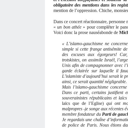
obligatoire des mentions dans les regis
mention de l’oppression. Chiche, monsie
Dans ce concert réactionnaire, personne n’
«
un bon athée
» pour compléter le panor
Voici donc la prose nauséabonde de
Mich
« L’islamo-gauchisme ne concerne p
simple si cette frange antisémite d
des excuses aux égorgeurs! Car,
trotskistes, on assimile Israël, l’arg
Unis afin de compagnonner avec l’is
garde éclairée sur laquelle il fau
L’islamiste d’aujourd’hui serait le pr
ainsi, ce serait quantité négligeable.
Mais l’islamo-gauchisme concerne
Dans ce parti, certains justifient 
souverainistes républicains et laïcs
laïcs que de l’Eglise)
qui ont mo
malpropres -je songe aux récentes é
membre fondateur du
Parti de gauc
Je regardais une chaîne d’informatio
de police de Paris. Nous étions da