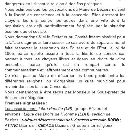
dangereux en utilisant la religion à des fins politiques.
Nous estimons que les provocations du Maire de Béziers nuisent
à la liberté de conscience et à la concorde. Elles dressent les
citoyens les uns contre les autres dans une ville dont la
population est déjà particulièrement fragilisée par la situation
économique et sociale.
Nous demandons à M le Préfet et au Comité interministériel pour
la laïcité d’agir pour faire cesser ce cas avéré de séparatisme, et
faire respecter la séparation des Églises et de l’État, la loi de
1905, parce qu’elle assure à tous la liberté de conscience,
permet à tous les citoyens libres et égaux en droits de vivre
ensemble, parce qu’elle est un rempart contre le
communautarisme et l’affrontement entre communautés.
Ce n’est pas au Maire de décerner les bons points entre les
différentes religions, ou d’organiser un culte municipal pour
revenir dans les faits au Concordat.
Nous demandons à être reçus par Monsieur le Sous-préfet de
Béziers en délégation.
Premiers signataires :
Les associations :
Libre Pensée (
LP
)
, groupe Béziers et
environs ;
Ligue des Droits de l’Homme (
LDH
), section de
Délégués départementaux de l’Education Nationale (
DDEN
)
;
Béziers
;
ATTAC
Biterrois
:
CIMADE
Béziers ;
Groupe inter-religieux