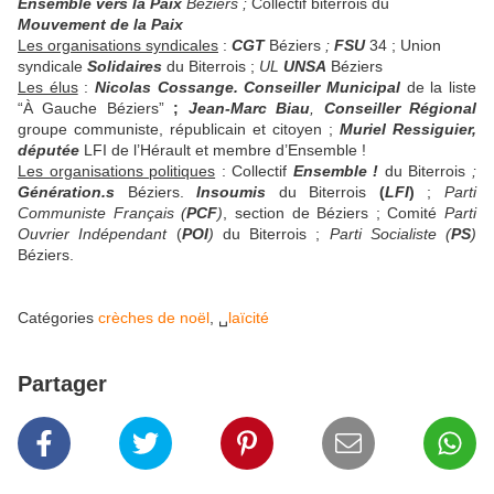
Ensemble vers la Paix
Béziers ;
Collectif biterrois du
Mouvement de la Paix
Les organisations syndicales
:
CGT
Béziers
;
FSU
34 ; Union
syndicale
Solidaires
du Biterrois ;
UL
UNSA
Béziers
Les élus
:
Nicolas Cossange. Conseiller Municipal
de la liste
“À Gauche Béziers”
;
Jean-Marc Biau
,
Conseiller Régional
groupe communiste, républicain et citoyen ;
Muriel Ressiguier,
députée
LFI de l’Hérault et membre d’Ensemble !
Les organisations politiques
: Collectif
Ensemble !
du Biterrois
;
Génération.s
Béziers.
Insoumis
du Biterrois
(
LFI
)
;
Parti
Communiste Français (
PCF
)
, section de Béziers ; Comité
Parti
Ouvrier Indépendant
(
POI
)
du Biterrois ;
Parti Socialiste
(
PS
)
Béziers.
Catégories
crèches de noël
, ␣
laïcité
Partager