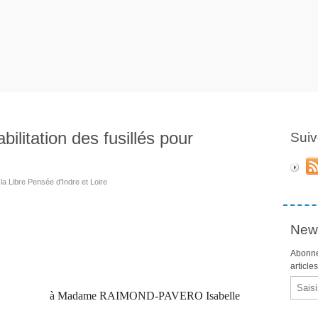
abilitation des fusillés pour
Suiv
la Libre Pensée d'Indre et Loire
News
Abonne
article
Email
à Madame RAIMOND-PAVERO Isabelle