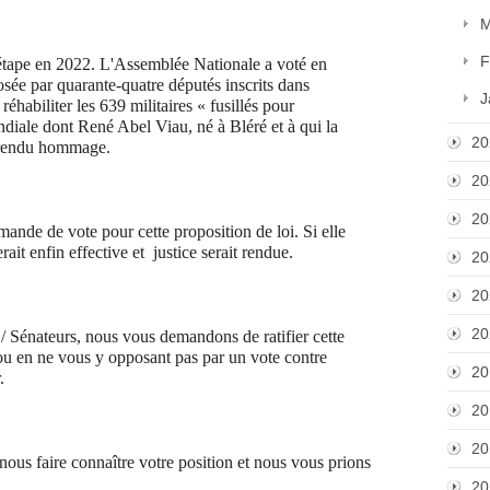
M
F
pe en 2022. L'Assemblée Nationale a voté en
osée par quarante-quatre députés inscrits dans
J
réhabiliter les 639 militaires « fusillés pour
diale dont René Abel Viau, né à Bléré et à qui la
20
t rendu hommage.
20
20
nde de vote pour cette proposition de loi. Si elle
erait enfin effective et justice serait rendue.
20
20
20
Sénateurs, nous vous demandons de ratifier cette
 ou en ne vous y opposant pas par un vote contre
20
.
20
20
 faire connaître votre position et nous vous prions
20