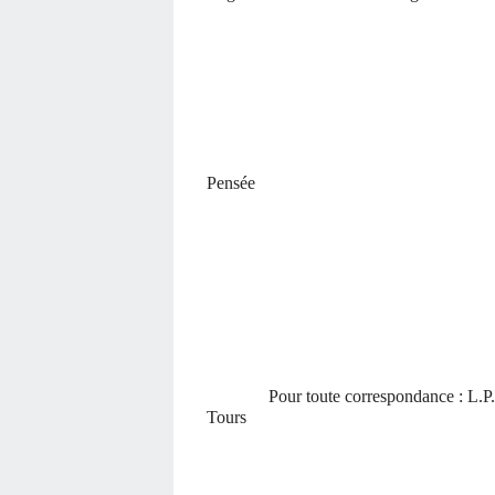
Pour la Fédération d'
Pensée
Le Prési
Alain Jou
Pour toute correspondance : L.P.37 
Tours
Tel : 02 47 