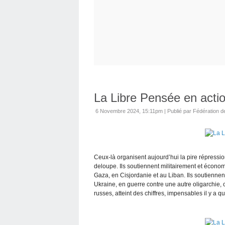
La Libre Pensée en acti
6 Novembre 2024, 15:11pm
|
Publié par Fédération de
Ceux-là organisent aujourd’hui la pire répressi
deloupe. Ils soutiennent militairement et écono
Gaza, en Cisjordanie et au Liban. Ils soutienne
Ukraine, en guerre contre une autre oligarchie, 
russes, atteint des chiffres, impensables il y a