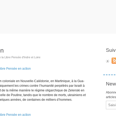
on
Suiv
 la Libre Pensée d'Indre et Loire
on coloniale en Nouvelle-Calédonie, en Martinique, à la Gua-
News
miquement les crimes contre l’humanité perpétrés par Israël à
nt de la même manière le régime oligarchique de Zelenski en
Abonne
celle de Poutine, tandis que le nombre de morts, ukrainiens et
article
 quelques années, de centaines de milliers d’hommes.
Email