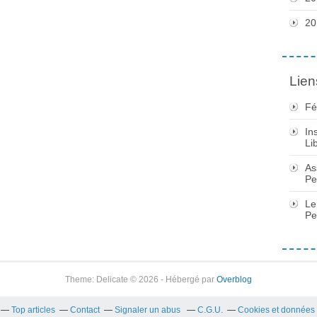
20
Lien
Fé
In
Li
As
Pe
Le
Pe
Theme: Delicate © 2026 - Hébergé par
Overblog
Top articles
Contact
Signaler un abus
C.G.U.
Cookies et données