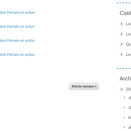
Caté
Le
Le
Qu
Le
Arch
Article suivant »
20
J
J
M
A