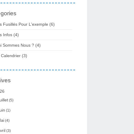
gories
s Fusillés Pour L'exemple
(6)
s Infos
(4)
i Sommes Nous ?
(4)
 Calendrier
(3)
ives
26
uillet
(5)
uin
(1)
ai
(4)
vril
(3)