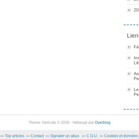
20
Lien
Fé
In
Li
As
Pe
Le
Pe
Theme: Delicate © 2026 - Hébergé par
Overblog
Top articles
Contact
Signaler un abus
C.G.U.
Cookies et données