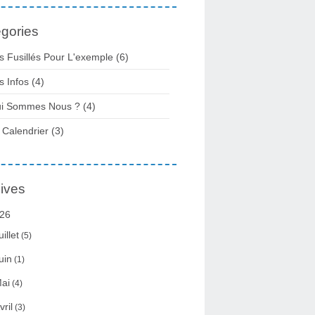
gories
s Fusillés Pour L'exemple
(6)
s Infos
(4)
i Sommes Nous ?
(4)
 Calendrier
(3)
ives
26
uillet
(5)
uin
(1)
ai
(4)
vril
(3)