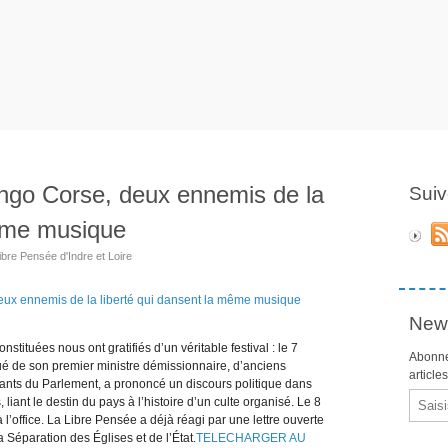
go Corse, deux ennemis de la
Suiv
même musique
ibre Pensée d'Indre et Loire
News
nstituées nous ont gratifiés d’un véritable festival : le 7
Abonne
ué de son premier ministre démissionnaire, d’anciens
article
tants du Parlement, a prononcé un discours politique dans
Email
liant le destin du pays à l’histoire d’un culte organisé. Le 8
’office. La Libre Pensée a déjà réagi par une lettre ouverte
 Séparation des Églises et de l’État.
TELECHARGER AU