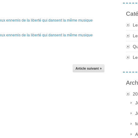
Caté
Le
Le
Qu
Le
Article suivant »
Arch
20
J
J
M
A