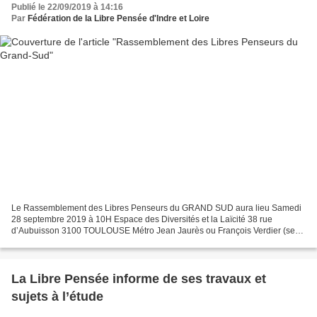
Publié le 22/09/2019 à 14:16
Par
Fédération de la Libre Pensée d'Indre et Loire
Le Rassemblement des Libres Penseurs du GRAND SUD aura lieu Samedi
28 septembre 2019 à 10H Espace des Diversités et la Laïcité 38 rue
d’Aubuisson 3100 TOULOUSE Métro Jean Jaurès ou François Verdier (se
garer aux parkings métro à Borderouge, Balma Gramont...
La Libre Pensée informe de ses travaux et
sujets à l’étude