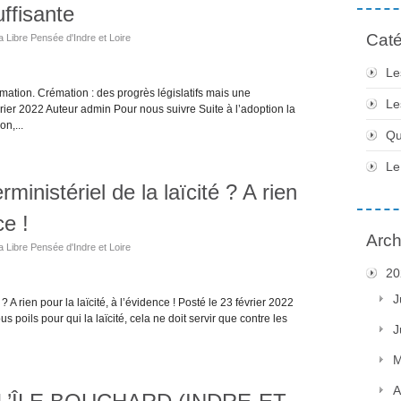
ffisante
Caté
a Libre Pensée d'Indre et Loire
Le
tion. Crémation : des progrès législatifs mais une
Le
rier 2022 Auteur admin Pour nous suivre Suite à l’adoption la
n,...
Qu
Le
rministériel de la laïcité ? A rien
ce !
Arch
a Libre Pensée d'Indre et Loire
20
J
 ? A rien pour la laïcité, à l’évidence ! Posté le 23 février 2022
poils pour qui la laïcité, cela ne doit servir que contre les
J
M
A