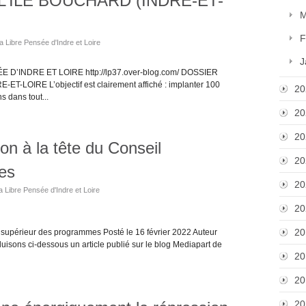
L’ÎLE BOUCHARD (INDRE-ET-
M
F
a Libre Pensée d'Indre et Loire
J
D’INDRE ET LOIRE http://lp37.over-blog.com/ DOSSIER
LOIRE L’objectif est clairement affiché : implanter 100
20
s dans tout...
20
20
on à la tête du Conseil
20
es
20
a Libre Pensée d'Indre et Loire
20
20
l supérieur des programmes Posté le 16 février 2022 Auteur
isons ci-dessous un article publié sur le blog Mediapart de
20
20
20