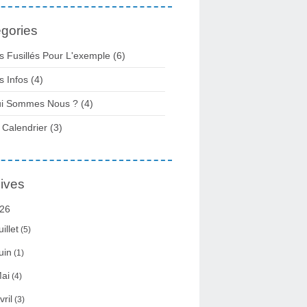
gories
s Fusillés Pour L'exemple
(6)
s Infos
(4)
i Sommes Nous ?
(4)
 Calendrier
(3)
ives
26
uillet
(5)
uin
(1)
ai
(4)
vril
(3)