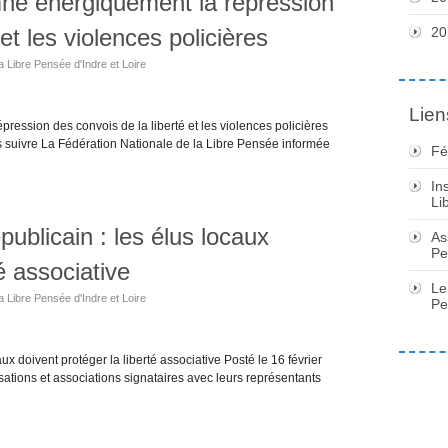
ne énergiquement la répression
et les violences policières
20
a Libre Pensée d'Indre et Loire
Lien
ession des convois de la liberté et les violences policières
s suivre La Fédération Nationale de la Libre Pensée informée
Fé
In
Li
ublicain : les élus locaux
As
Pe
é associative
Le
a Libre Pensée d'Indre et Loire
Pe
x doivent protéger la liberté associative Posté le 16 février
tions et associations signataires avec leurs représentants