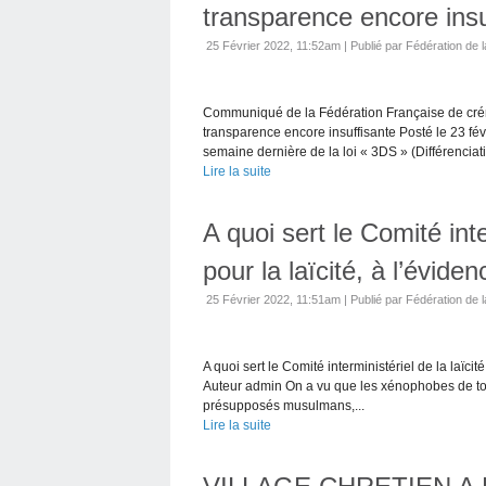
transparence encore insu
25 Février 2022, 11:52am
|
Publié par Fédération de l
Communiqué de la Fédération Française de créma
transparence encore insuffisante Posté le 23 fév
semaine dernière de la loi « 3DS » (Différenciatio
Lire la suite
A quoi sert le Comité inte
pour la laïcité, à l’éviden
25 Février 2022, 11:51am
|
Publié par Fédération de l
A quoi sert le Comité interministériel de la laïcité
Auteur admin On a vu que les xénophobes de tous 
présupposés musulmans,...
Lire la suite