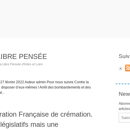
LIBRE PENSÉE
Suiv
a Libre Pensée d'Indre et Loire
février 2022 Auteur admin Pour nous suivre Contre la
s à disposer d‘eux-mêmes ! Arrêt des bombardements et des
l...
News
Abonne
article
ation Française de crémation.
Email
législatifs mais une