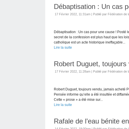
Débaptisation : Un cas p
17 Février 2022, 11:31am
|
Publié par Fédération de l
Débaptisation : Un cas pour une cause ! Posté l
secret de la confession est plus haut que les lo
catholique est un acte historique ineffaçable...
Lire la suite
Robert Duguet, toujours
17 Février 2022, 11:28am
|
Publié par Fédération de l
Robert Duguet, toujours vendu, jamais acheté Po
Pensée informe qu’elle a été insultée et diffamé
Cette « prose » a été mise sur...
Lire la suite
Rafale de l’eau bénite e
14 Février 2022, 19:00pm
|
Publié par Fédération de l