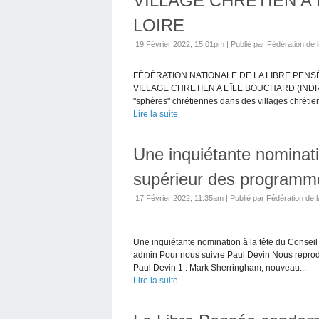
VILLAGE CHRETIEN A 
LOIRE
19 Février 2022, 15:01pm
|
Publié par Fédération de l
FÉDÉRATION NATIONALE DE LA LIBRE PENSÉE 
VILLAGE CHRETIEN A L’ÎLE BOUCHARD (INDRE-ET-
"sphères" chrétiennes dans des villages chrétien
Lire la suite
Une inquiétante nominati
supérieur des programm
17 Février 2022, 11:35am
|
Publié par Fédération de l
Une inquiétante nomination à la tête du Consei
admin Pour nous suivre Paul Devin Nous reprodu
Paul Devin 1 . Mark Sherringham, nouveau...
Lire la suite