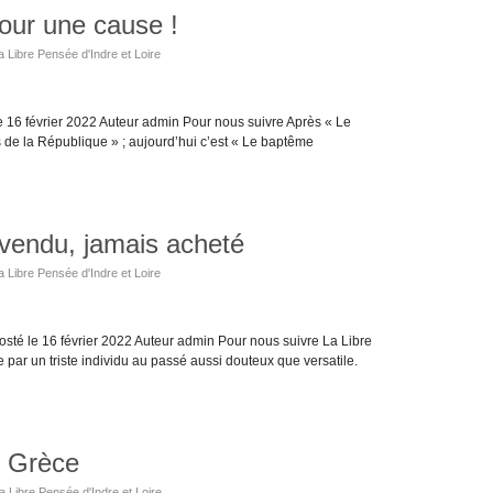
our une cause !
a Libre Pensée d'Indre et Loire
e 16 février 2022 Auteur admin Pour nous suivre Après « Le
is de la République » ; aujourd’hui c’est « Le baptême
 vendu, jamais acheté
a Libre Pensée d'Indre et Loire
sté le 16 février 2022 Auteur admin Pour nous suivre La Libre
e par un triste individu au passé aussi douteux que versatile.
n Grèce
a Libre Pensée d'Indre et Loire