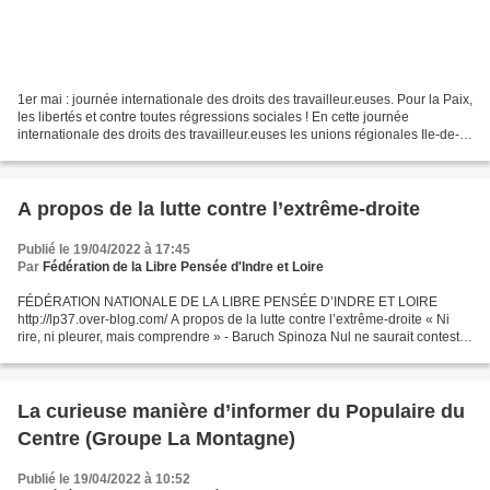
1er mai : journée internationale des droits des travailleur.euses. Pour la Paix,
les libertés et contre toutes régressions sociales ! En cette journée
internationale des droits des travailleur.euses les unions régionales Ile-de-
France (URIF) CGT FO FSU...
A propos de la lutte contre l’extrême-droite
Publié le 19/04/2022 à 17:45
Par
Fédération de la Libre Pensée d'Indre et Loire
FÉDÉRATION NATIONALE DE LA LIBRE PENSÉE D’INDRE ET LOIRE
http://lp37.over-blog.com/ A propos de la lutte contre l’extrême-droite « Ni
rire, ni pleurer, mais comprendre » - Baruch Spinoza Nul ne saurait contester
que l’on pourrait dire aujourd’hui de l’extrême-droite,...
La curieuse manière d’informer du Populaire du
Centre (Groupe La Montagne)
Publié le 19/04/2022 à 10:52