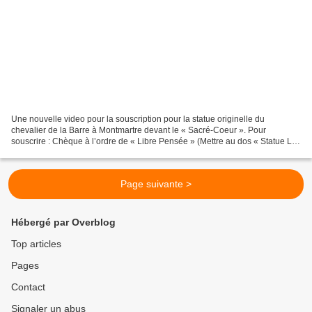
Une nouvelle video pour la souscription pour la statue originelle du
chevalier de la Barre à Montmartre devant le « Sacré-Coeur ». Pour
souscrire : Chèque à l’ordre de « Libre Pensée » (Mettre au dos « Statue La
Barre » et à envoyer à : Libre Pensée 10/12...
Page suivante >
Hébergé par Overblog
Top articles
Pages
Contact
Signaler un abus