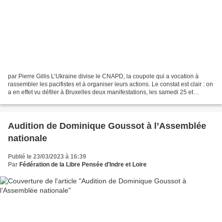
par Pierre Gillis L’Ukraine divise le CNAPD, la coupole qui a vocation à
rassembler les pacifistes et à organiser leurs actions. Le constat est clair : on
a en effet vu défiler à Bruxelles deux manifestations, les samedi 25 et
dimanche 26 février. Les...
Audition de Dominique Goussot à l’Assemblée
nationale
Publié le 23/03/2023 à 16:39
Par
Fédération de la Libre Pensée d'Indre et Loire