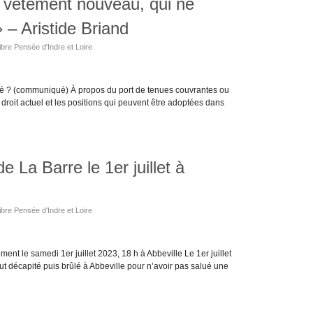
un vêtement nouveau, qui ne
 – Aristide Briand
ibre Pensée d'Indre et Loire
cité ? (communiqué) À propos du port de tenues couvrantes ou
le droit actuel et les positions qui peuvent être adoptées dans
La Barre le 1er juillet à
ibre Pensée d'Indre et Loire
 le samedi 1er juillet 2023, 18 h à Abbeville Le 1er juillet
ut décapité puis brûlé à Abbeville pour n’avoir pas salué une