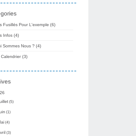
gories
s Fusillés Pour L'exemple
(6)
s Infos
(4)
i Sommes Nous ?
(4)
 Calendrier
(3)
ives
26
uillet
(5)
uin
(1)
ai
(4)
vril
(3)