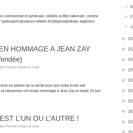
M
uche communiste et syndicale, célèbre la fête nationale, comme
F
 Y participent plusieurs milliers d’indépendantistes algériens
J
20
EN HOMMAGE A JEAN ZAY
20
Vendée)
20
ibre Pensée d'Indre et Loire
20
20
orme en pèlerin de la laïcité pour que notre école soit
20
s et citoyennes ont rendu hommage à Jean Zay le mardi 20 juin
20
20
EST L’UN OU L’AUTRE !
20
ibre Pensée d'Indre et Loire
20