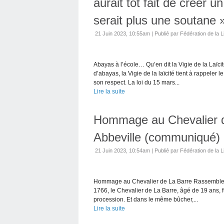
aurait tôt fait de créer 
serait plus une soutane »
21 Juin 2023, 10:55am
|
Publié par Fédération de la L
Abayas à l’école… Qu’en dit la Vigie de la Laï
d’abayas, la Vigie de la laïcité tient à rappeler 
son respect. La loi du 15 mars...
Lire la suite
Hommage au Chevalier de 
Abbeville (communiqué)
21 Juin 2023, 10:54am
|
Publié par Fédération de la L
Hommage au Chevalier de La Barre Rassemblement
1766, le Chevalier de La Barre, âgé de 19 ans, f
procession. Et dans le même bûcher,...
Lire la suite