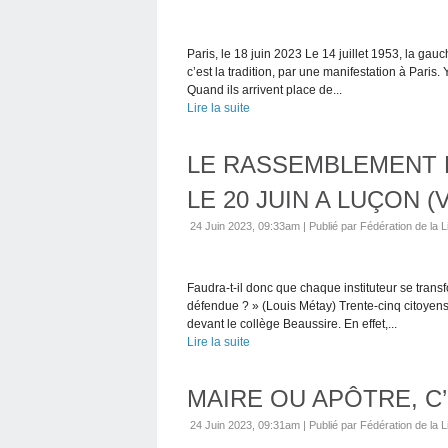
Paris, le 18 juin 2023 Le 14 juillet 1953, la ga
c’est la tradition, par une manifestation à Paris.
Quand ils arrivent place de...
Lire la suite
LE RASSEMBLEMENT 
LE 20 JUIN A LUÇON (
24 Juin 2023, 09:33am
|
Publié par Fédération de la L
Faudra-t-il donc que chaque instituteur se transf
défendue ? » (Louis Métay) Trente-cinq citoyen
devant le collège Beaussire. En effet,...
Lire la suite
MAIRE OU APÔTRE, C’
24 Juin 2023, 09:31am
|
Publié par Fédération de la L