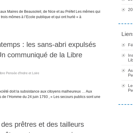
20
aux Maires de Beausoleil, de Nice et au Préfet Les mêmes qui
 trois mômes à l’Ecole publique et qui ont hurlé « à
Lien
temps : les sans-abri expulsés
Fé
 Un communiqué de la Libre
In
Li
As
ibre Pensée d'Indre et Loire
Pe
Le
Pe
ociété doit la subsistance aux citoyens malheureux … Aux
its de l’Homme du 24 juin 1793 , « Les secours publics sont une
des prêtres et des tailleurs