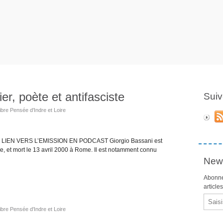
r, poète et antifasciste
Suiv
ibre Pensée d'Indre et Loire
ciste LIEN VERS L’EMISSION EN PODCAST Giorgio Bassani est
e, et mort le 13 avril 2000 à Rome. Il est notamment connu
News
Abonne
article
Email
ibre Pensée d'Indre et Loire