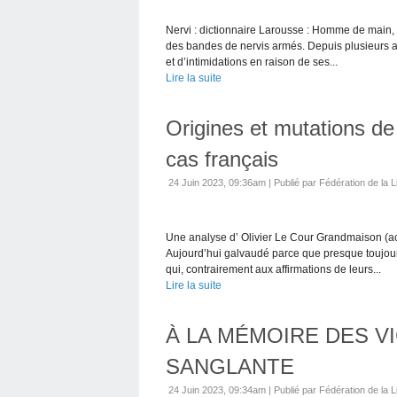
Nervi : dictionnaire Larousse : Homme de main, t
des bandes de nervis armés. Depuis plusieurs a
et d’intimidations en raison de ses...
Lire la suite
Origines et mutations de 
cas français
24 Juin 2023, 09:36am
|
Publié par Fédération de la L
Une analyse d’ Olivier Le Cour Grandmaison (a
Aujourd’hui galvaudé parce que presque toujour
qui, contrairement aux affirmations de leurs...
Lire la suite
À LA MÉMOIRE DES V
SANGLANTE
24 Juin 2023, 09:34am
|
Publié par Fédération de la L