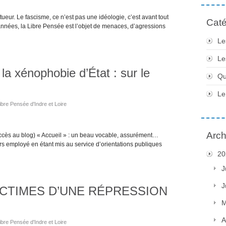
ueur. Le fascisme, ce n’est pas une idéologie, c’est avant tout
Caté
nnées, la Libre Pensée est l’objet de menaces, d’agressions
Le
Le
la xénophobie d’État : sur le
Qu
Le
ibre Pensée d'Indre et Loire
Arch
ccès au blog) « Accueil » : un beau vocable, assurément…
s employé en étant mis au service d’orientations publiques
20
J
J
ICTIMES D’UNE RÉPRESSION
M
A
ibre Pensée d'Indre et Loire