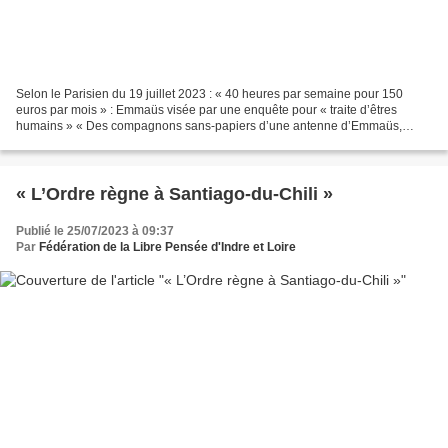
Selon le Parisien du 19 juillet 2023 : « 40 heures par semaine pour 150
euros par mois » : Emmaüs visée par une enquête pour « traite d’êtres
humains » « Des compagnons sans-papiers d’une antenne d’Emmaüs,
située à Saint-André-lez-Lille (Nord), sont en...
« L’Ordre règne à Santiago-du-Chili »
Publié le 25/07/2023 à 09:37
Par
Fédération de la Libre Pensée d'Indre et Loire