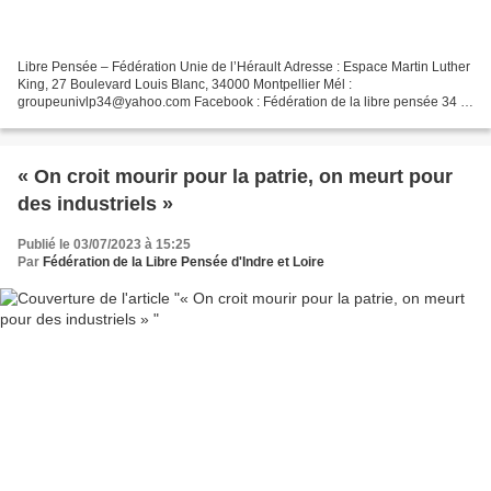
Libre Pensée – Fédération Unie de l’Hérault Adresse : Espace Martin Luther
King, 27 Boulevard Louis Blanc, 34000 Montpellier Mél :
groupeunivlp34@yahoo.com Facebook : Fédération de la libre pensée 34 ;
Twitter : Libre Pensée 34 Dérapages du Maire et atteintes...
« On croit mourir pour la patrie, on meurt pour
des industriels »
Publié le 03/07/2023 à 15:25
Par
Fédération de la Libre Pensée d'Indre et Loire