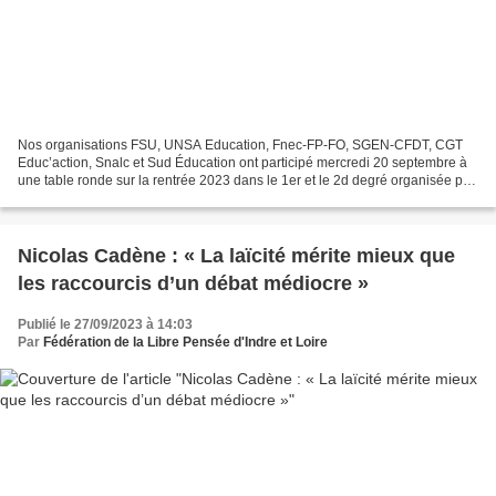
Nos organisations FSU, UNSA Education, Fnec-FP-FO, SGEN-CFDT, CGT
Educ’action, Snalc et Sud Éducation ont participé mercredi 20 septembre à
une table ronde sur la rentrée 2023 dans le 1er et le 2d degré organisée par
la commission des affaires culturelles...
Nicolas Cadène : « La laïcité mérite mieux que
les raccourcis d’un débat médiocre »
Publié le 27/09/2023 à 14:03
Par
Fédération de la Libre Pensée d'Indre et Loire