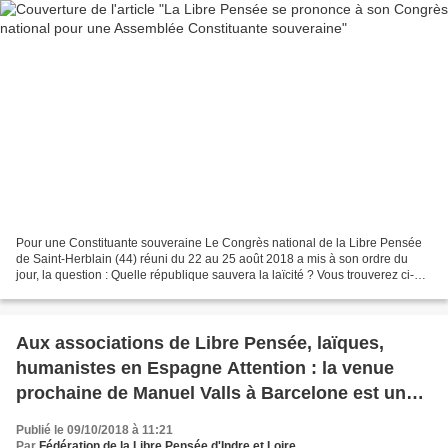
Pour une Constituante souveraine Le Congrès national de la Libre Pensée
de Saint-Herblain (44) réuni du 22 au 25 août 2018 a mis à son ordre du
jour, la question : Quelle république sauvera la laïcité ? Vous trouverez ci-
joint la synthèse de ce travail...
Aux associations de Libre Pensée, laïques,
humanistes en Espagne Attention : la venue
prochaine de Manuel Valls à Barcelone est une
contrefaçon en matière de laïcité et de
Publié le 09/10/2018 à 11:21
républicanisme !
Par
Fédération de la Libre Pensée d'Indre et Loire