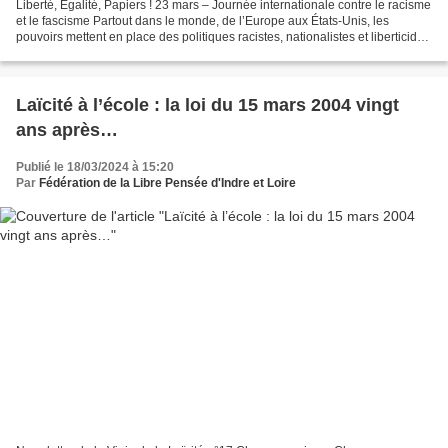
Liberté, Égalité, Papiers ! 23 mars – Journée internationale contre le racisme
et le fascisme Partout dans le monde, de l’Europe aux États-Unis, les
pouvoirs mettent en place des politiques racistes, nationalistes et liberticides
sur le dos des Immigré·e·s....
Laïcité à l’école : la loi du 15 mars 2004 vingt
ans après…
Publié le 18/03/2024 à 15:20
Par
Fédération de la Libre Pensée d'Indre et Loire