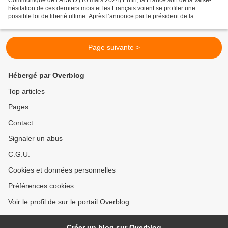
Communiqué de l’ADMD (10 mars 2024) Enfin, la France sort de la valse-
hésitation de ces derniers mois et les Français voient se profiler une
possible loi de liberté ultime. Après l’annonce par le président de la
République, dans une interview croisée...
Page suivante >
Hébergé par Overblog
Top articles
Pages
Contact
Signaler un abus
C.G.U.
Cookies et données personnelles
Préférences cookies
Voir le profil de sur le portail Overblog
Créer un blog sur Overblog