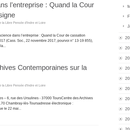
ns l’entreprise : Quand la Cour
M
signe
F
e la Libre Pensée d'Indre et Loire
J
nce dans l’entreprise : Quand la Cour de cassation
20
2017 (Cass. Soc., 22 novembre 2017, pourvoi n° 13-19 855),
a...
20
20
chives Contemporaines sur la
20
20
e la Libre Pensée d'Indre et Loire
20
s – 6, rue des Ursulines - 37000 ToursCentre des Archives
20
170 Chambray-lès-Toursadresse électronique :
e le 22 mai...
20
20
20