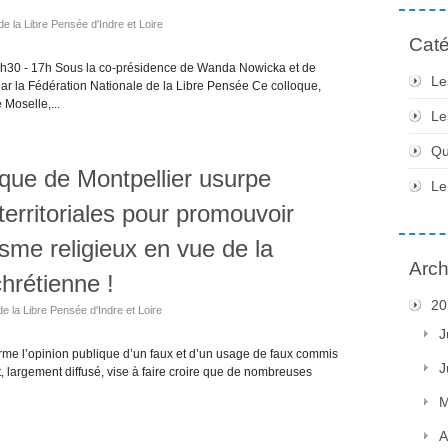
de la Libre Pensée d'Indre et Loire
Caté
0 - 17h Sous la co-présidence de Wanda Nowicka et de
Le
ar la Fédération Nationale de la Libre Pensée Ce colloque,
 Moselle,...
Le
Qu
que de Montpellier usurpe
Le
s territoriales pour promouvoir
sme religieux en vue de la
Arch
hrétienne !
20
de la Libre Pensée d'Indre et Loire
J
rme l’opinion publique d’un faux et d’un usage de faux commis
J
, largement diffusé, vise à faire croire que de nombreuses
M
A