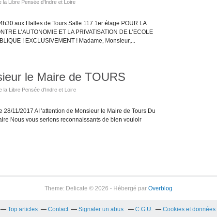
 la Libre Pensée d'Indre et Loire
0 aux Halles de Tours Salle 117 1er étage POUR LA
NTRE L’AUTONOMIE ET LA PRIVATISATION DE L’ECOLE
IQUE ! EXCLUSIVEMENT ! Madame, Monsieur,...
sieur le Maire de TOURS
e la Libre Pensée d'Indre et Loire
e 28/11/2017 A l’attention de Monsieur le Maire de Tours Du
aire Nous vous serions reconnaissants de bien vouloir
Theme: Delicate © 2026 - Hébergé par
Overblog
Top articles
Contact
Signaler un abus
C.G.U.
Cookies et données