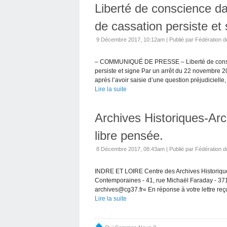
Liberté de conscience da
de cassation persiste et 
9 Décembre 2017, 10:12am
|
Publié par Fédération d
– COMMUNIQUÉ DE PRESSE – Liberté de conscie
persiste et signe Par un arrêt du 22 novembre 
après l’avoir saisie d’une question préjudicielle, l
Lire la suite
Archives Historiques-Ar
libre pensée.
8 Décembre 2017, 08:43am
|
Publié par Fédération d
INDRE ET LOIRE Centre des Archives Historique
Contemporaines - 41, rue Michaël Faraday - 37
archives@cg37.fr« En réponse à votre lettre reçu
Lire la suite