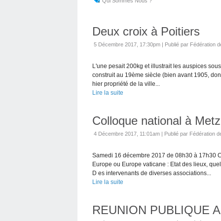
Qui Sommes Nous ?
Deux croix à Poitiers
5 Décembre 2017, 17:30pm
|
Publié par Fédération d
L'une pesait 200kg et illustrait les auspices sous
construit au 19ème siècle (bien avant 1905, donc
hier propriété de la ville...
Lire la suite
Colloque national à Metz
4 Décembre 2017, 11:01am
|
Publié par Fédération de
Samedi 16 décembre 2017 de 08h30 à 17h30 Coll
Europe ou Europe vaticane : Etat des lieux, quel
D es intervenants de diverses associations...
Lire la suite
REUNION PUBLIQUE A