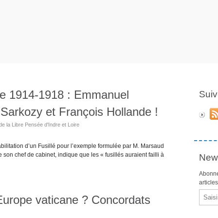
 de 1914-1918 : Emmanuel
Suiv
Sarkozy et François Hollande !
de la Libre Pensée d'Indre et Loire
ilitation d’un Fusillé pour l’exemple formulée par M. Marsaud
on chef de cabinet, indique que les « fusillés auraient failli à
News
Abonne
article
Email
 Europe vaticane ? Concordats