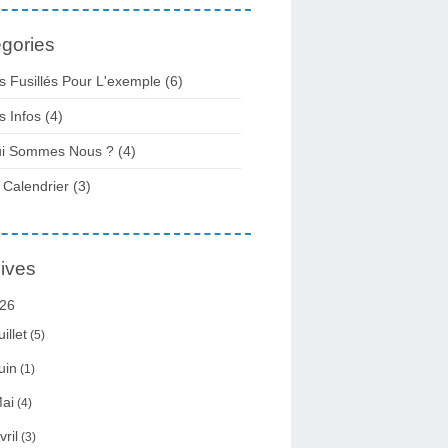
gories
s Fusillés Pour L'exemple
(6)
s Infos
(4)
i Sommes Nous ?
(4)
 Calendrier
(3)
ives
26
uillet
(5)
uin
(1)
ai
(4)
vril
(3)