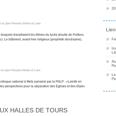
20
e la Libre Pensée d'Indre et Loire
Lien
 lesquels travaillaient les élèves du lycée jésuite de Poitiers,
Fé
). Le bâtiment, avant-hier religieux (propriété diocésaine),
In
Li
As
Pe
 la Libre Pensée d'Indre et Loire
Le
Pe
oque national à Metz parrainé par la FNLP : «Laïcité en
les perspectives pour la séparation des Eglises et des Etats»
UX HALLES DE TOURS