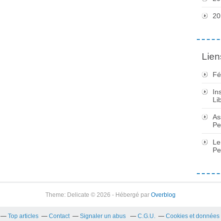
20
Lien
Fé
In
Li
As
Pe
Le
Pe
Theme: Delicate © 2026 - Hébergé par
Overblog
Top articles
Contact
Signaler un abus
C.G.U.
Cookies et données