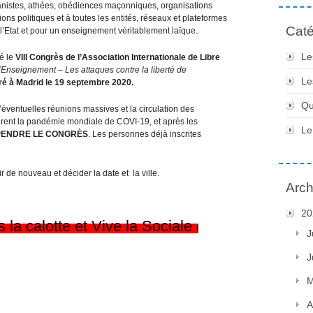
anistes, athées, obédiences maçonniques, organisations
s politiques et à toutes les entités, réseaux et plateformes
Caté
e l’Etat et pour un enseignement véritablement laïque.
Le
ué le
VIII Congrès de l’Association Internationale de Libre
 l’Enseignement – Les attaques contre la liberté de
Le
ré à Madrid le 19 septembre 2020
.
Qu
éventuelles réunions massives et la circulation des
urent la pandémie mondiale de COVI-19, et après les
Le
ENDRE LE CONGRÈS
. Les personnes déjà inscrites
 de nouveau et décider la date et la ville.
Arch
20
s la calotte et Vive la Sociale
!
J
J
M
A