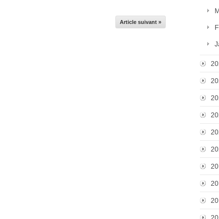
M
Article suivant »
F
J
20
20
20
20
20
20
20
20
20
20