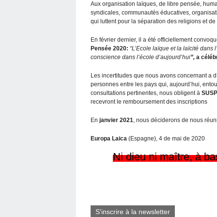
Aux organisation laïques, de libre pensée, hum
syndicales, communautés éducatives, organisation
qui luttent pour la séparation des religions et d
En février dernier, il a été officiellement convoq
Pensée 2020:
“L’Ecole laïque et la laïcité dans
conscience dans l’école d’aujourd’hui
”,
a céléb
Les incertitudes que nous avons concernant a d’
personnes entre les pays qui, aujourd’hui, ento
consultations pertinentes, nous obligent à
SUSP
recevront le remboursement des inscriptions
En
janvier 2021
, nous déciderons de nous réunir
Europa Laica
(Espagne), 4 de mai de 2020
Ni dieu ni maître, à ba
S'inscrire à la newsletter