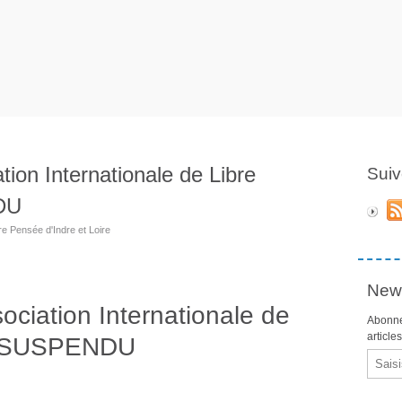
tion Internationale de Libre
Suiv
DU
re Pensée d'Indre et Loire
News
ociation Internationale de
Abonne
article
: SUSPENDU
Email