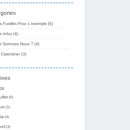
gories
s Fusillés Pour L'exemple
(6)
s Infos
(4)
i Sommes Nous ?
(4)
 Calendrier
(3)
ives
26
uillet
(5)
uin
(1)
ai
(4)
vril
(3)