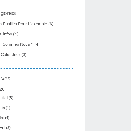
gories
s Fusillés Pour L'exemple
(6)
s Infos
(4)
i Sommes Nous ?
(4)
 Calendrier
(3)
ives
26
uillet
(5)
uin
(1)
ai
(4)
vril
(3)