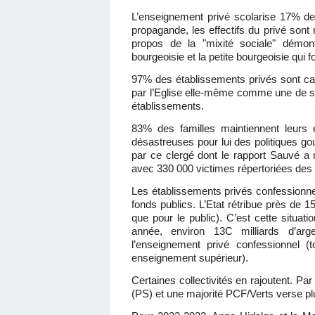
L’enseignement privé scolarise 17% d
propagande, les effectifs du privé sont
propos de la "mixité sociale" démont
bourgeoisie et la petite bourgeoisie qui fo
97% des établissements privés sont ca
par l’Eglise elle-même comme une de ses
établissements.
83% des familles maintiennent leurs 
désastreuses pour lui des politiques gou
par ce clergé dont le rapport Sauvé a 
avec 330 000 victimes répertoriées des p
Les établissements privés confessionnel
fonds publics. L’Etat rétribue près de 
que pour le public). C’est cette situat
année, environ 13C milliards d’arg
l’enseignement privé confessionnel (
enseignement supérieur).
Certaines collectivités en rajoutent. Pa
(PS) et une majorité PCF/Verts verse plus