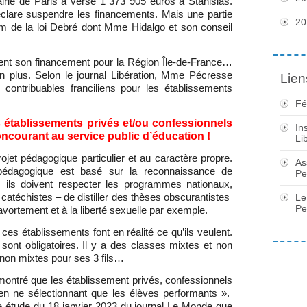
irie de Paris a versé 1 373 905 euros à Stanislas.
éclare suspendre les financements. Mais une partie
20
m de la loi Debré dont Mme Hidalgo et son conseil
nt son financement pour la Région Île-de-France…
n plus. Selon le journal Libération, Mme Pécresse
Lien
contribuables franciliens pour les établissements
Fé
établissements privés et/ou confessionnels
In
ncourant au service public d’éducation !
Li
jet pédagogique particulier et au caractère propre.
As
 pédagogique est basé sur la reconnaissance de
Pe
e, ils doivent respecter les programmes nationaux,
catéchistes – de distiller des thèses obscurantistes
Le
Pe
avortement et à la liberté sexuelle par exemple.
ue ces établissements font en réalité ce qu’ils veulent.
sont obligatoires. Il y a des classes mixtes et non
 non mixtes pour ses 3 fils…
ontré que les établissement privés, confessionnels
 en ne sélectionnant que les élèves performants ».
 étude du 18 janvier 2023 du journal Le Monde que