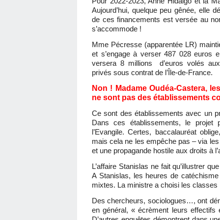
Pour 2022-2023, Anne Hidalgo et la Ma
Aujourd’hui, quelque peu gênée, elle d
de ces financements est versée au no
s’accommode !
Mme Pécresse (apparentée LR) maintie
et s’engage à verser 487 028 euros e
versera 8 millions d’euros volés aux 
privés sous contrat de l’Île-de-France.
Non ! Madame Oudéa-Castera, les 
ne sont pas des établissements co
Ce sont des établissements avec un pro
Dans ces établissements, le projet
l’Evangile. Certes, baccalauréat oblig
mais cela ne les empêche pas – via les 
et une propagande hostile aux droits à l’
L’affaire Stanislas ne fait qu’illustrer q
A Stanislas, les heures de catéchisme 
mixtes. La ministre a choisi les classes
Des chercheurs, sociologues…, ont dém
en général, « écrèment leurs effectifs
D’autres enquêtes démontrent dans une