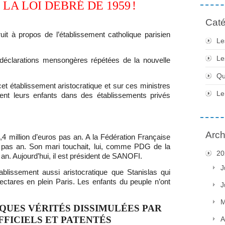
LA LOI DEBRÉ DE 1959
!
Caté
it à propos de l’établissement catholique parisien
Le
Le
 déclarations mensongères répétées de la nouvelle
Qu
 cet établissement aristocratique et sur ces ministres
Le
isent leurs enfants dans des établissements privés
Arch
1,4 million d’euros pas an. A la Fédération Française
s pas an. Son mari touchait, lui, comme PDG de la
20
 an. Aujourd’hui, il est président de SANOFI.
J
tablissement aussi aristocratique que Stanislas qui
ctares en plein Paris. Les enfants du peuple n’ont
J
M
QUES VÉRITÉS DISSIMULÉES PAR
FFICIELS ET PATENTÉS
A