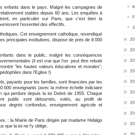
M
es enfants dans le pays. Malgré les campagnes de
 relativement stables depuis 60 ans. Les enquêtes à
F
rent, en particulier sur Paris, que c’est bien la
urnissent l’essentiel des effectifs.
J
tholiques. Cet enseignement catholique, revendiqué
20
 principales institutions, dispose de près de 8 000
20
enfants dans le public, malgré les conséquences
20
vernementales (il est vrai que l’on peut être rebuté
montré "les hautes valeurs éducatives et morales",
20
édophiles dans l’Eglise !)
20
s, payants pour les familles, sont financées par les
150 000 enseignants (avec la même échelle indiciaire
20
ion qui perdure depuis la loi Debré de 1959. Chaque
ent public sont détournés, volés, au profit de
20
tous degrés confondus, enseignement agricole et
20
r ex. : la Mairie de Paris dirigée par madame Hidalgo
20
 que la loi ne l’y oblige.
20