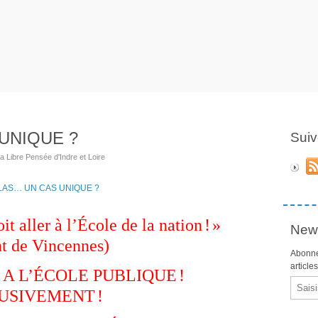
UNIQUE ?
Suiv
la Libre Pensée d'Indre et Loire
oit aller à l’École de la nation
!
»
News
t de Vincennes)
Abonne
article
 A L’ÉCOLE PUBLIQUE
!
Email
USIVEMENT
!